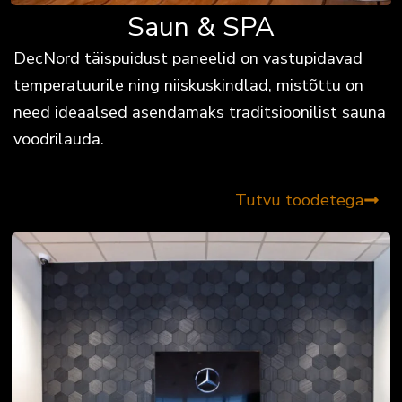
Saun & SPA
DecNord täispuidust paneelid on vastupidavad
temperatuurile ning niiskuskindlad, mistõttu on
need ideaalsed asendamaks traditsioonilist sauna
voodrilauda.
Tutvu toodetega