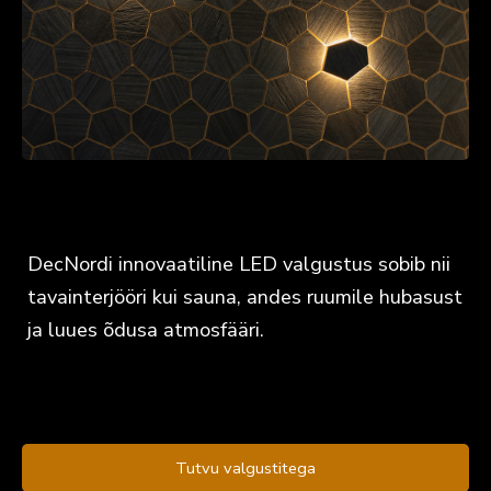
DecNordi innovaatiline LED valgustus sobib nii
tavainterjööri kui sauna, andes ruumile hubasust
ja luues õdusa atmosfääri.
Tutvu valgustitega