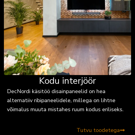
Kodu interjöör
DecNordi käsitöö disainpaneelid on hea
alternatiiv ribipaneelidele, millega on lihtne
võimalus muuta mistahes ruum kodus eriliseks.
Tutvu toodetega