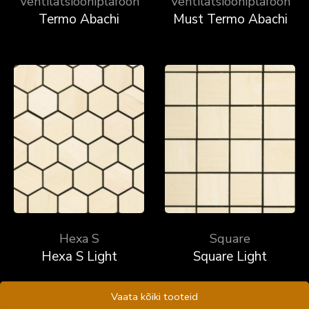
Ventilatsiooniplafoon
Ventilatsiooniplafoon
Termo Abachi
Must Termo Abachi
Hexa S
Square
Hexa S Light
Square Light
Vaata kõiki tooteid