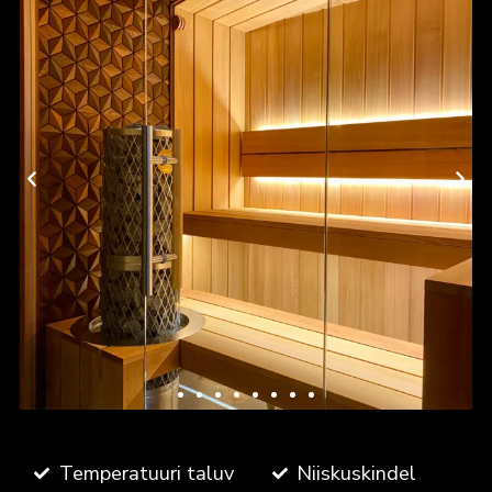
Temperatuuri taluv
Niiskuskindel