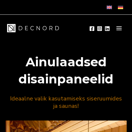
Skip
to
content
Ainulaadsed
disainpaneelid
Ideaalne valik kasutamiseks siseruumides
ja saunas!