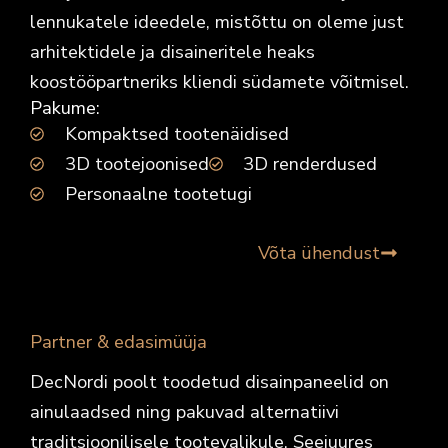
lennukatele ideedele, mistõttu on oleme just
arhitektidele ja disaineritele heaks
koostööpartneriks kliendi südamete võitmisel.
Pakume:
Kompaktsed tootenäidised
3D tootejoonised
3D renderdused
Personaalne tootetugi
Võta ühendust
Partner & edasimüüja
DecNordi poolt toodetud disainpaneelid on
ainulaadsed ning pakuvad alternatiivi
traditsioonilisele tootevalikule. Seejuures