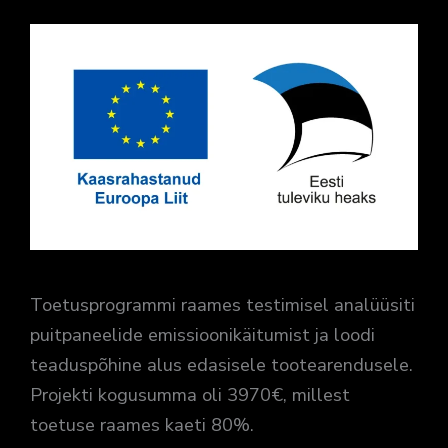
Toetusprogrammi raames testimisel analüüsiti
puitpaneelide emissioonikäitumist ja loodi
teaduspõhine alus edasisele tootearendusele.
Projekti kogusumma oli 3970€, millest
toetuse raames kaeti 80%.