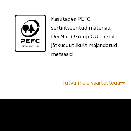
Kasutades PEFC
sertifitseeritud materjali,
DecNord Group OÜ toetab
jätkusuutlikult majandatud
metsasid
Tutvu meie väärtustega