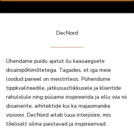
DecNord
Ühendame puidu ajatut ilu kaasaegsete
disainipõhimõtetega. Tagades, et iga meie
loodud paneel on meistriteos. Pühendume
tippkvaliteedile, jätkusuutlikkusele ja klientide
rahulolule ning püüame inspireerida ja ellu viia nii
disainerite, arhitektide kui ka majaomanike
visiooni. DecNord aitab luua interjööre, mis
tõeliselt silma paistavad ja inspireerivad.