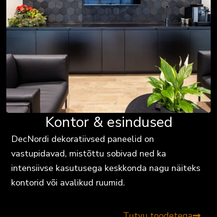
Kontor & esindused
DecNordi dekoratiivsed paneelid on
vastupidavad, mistõttu sobivad ned ka
intensiivse kasutusega keskkonda nagu näiteks
kontorid või avalikud ruumid.
Tutvu toodetega